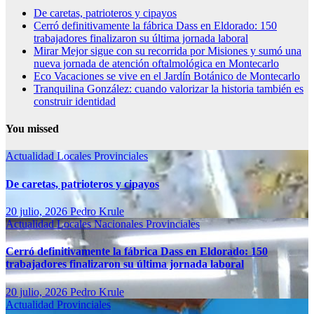
De caretas, patrioteros y cipayos
Cerró definitivamente la fábrica Dass en Eldorado: 150
trabajadores finalizaron su última jornada laboral
Mirar Mejor sigue con su recorrida por Misiones y sumó una
nueva jornada de atención oftalmológica en Montecarlo
Eco Vacaciones se vive en el Jardín Botánico de Montecarlo
Tranquilina González: cuando valorizar la historia también es
construir identidad
You missed
Actualidad
Locales
Provinciales
De caretas, patrioteros y cipayos
20 julio, 2026
Pedro Krule
Actualidad
Locales
Nacionales
Provinciales
Cerró definitivamente la fábrica Dass en Eldorado: 150
trabajadores finalizaron su última jornada laboral
20 julio, 2026
Pedro Krule
Actualidad
Provinciales