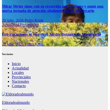
Mirar Mejor sigue con su recorrida por Misiones y sumó una
nueva jornada de atención oftalmológica en Montecarlo
20 julio, 2026
Pedro Krule
Actualidad
Provinciales
Eco Vacaciones se vive en el Jardín Botánico de Montecarlo
20 julio, 2026
Pedro Krule
Secciones
Inicio
Actualidad
Locales
Provinciales
Nacionales
Contacto
Eldoradoalmundo