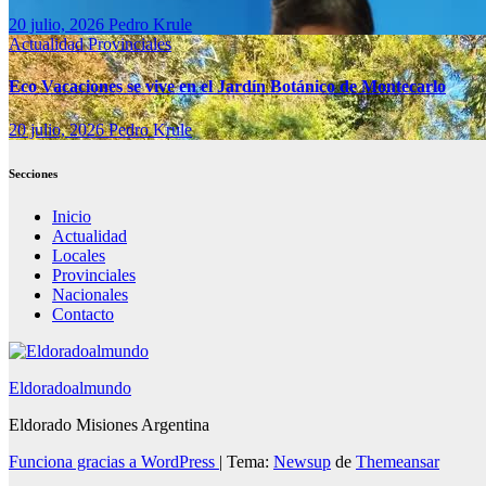
20 julio, 2026
Pedro Krule
Actualidad
Provinciales
Eco Vacaciones se vive en el Jardín Botánico de Montecarlo
20 julio, 2026
Pedro Krule
Secciones
Inicio
Actualidad
Locales
Provinciales
Nacionales
Contacto
Eldoradoalmundo
Eldorado Misiones Argentina
Funciona gracias a WordPress
|
Tema:
Newsup
de
Themeansar