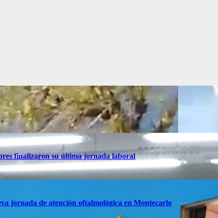
res finalizaron su última jornada laboral
va jornada de atención oftalmológica en Montecarlo