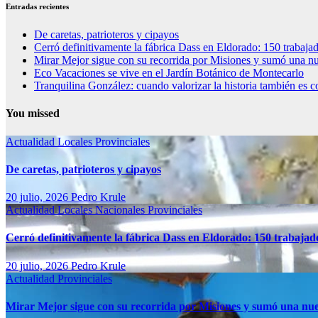
Entradas recientes
De caretas, patrioteros y cipayos
Cerró definitivamente la fábrica Dass en Eldorado: 150 trabajad
Mirar Mejor sigue con su recorrida por Misiones y sumó una n
Eco Vacaciones se vive en el Jardín Botánico de Montecarlo
Tranquilina González: cuando valorizar la historia también es co
You missed
Actualidad
Locales
Provinciales
De caretas, patrioteros y cipayos
20 julio, 2026
Pedro Krule
Actualidad
Locales
Nacionales
Provinciales
Cerró definitivamente la fábrica Dass en Eldorado: 150 trabajado
20 julio, 2026
Pedro Krule
Actualidad
Provinciales
Mirar Mejor sigue con su recorrida por Misiones y sumó una nue