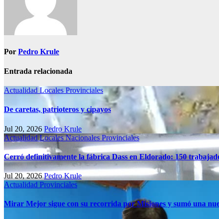
Por
Pedro Krule
Entrada relacionada
Actualidad
Locales
Provinciales
De caretas, patrioteros y cipayos
Jul 20, 2026
Pedro Krule
Actualidad
Locales
Nacionales
Provinciales
Cerró definitivamente la fábrica Dass en Eldorado: 150 trabajado
Jul 20, 2026
Pedro Krule
Actualidad
Provinciales
Mirar Mejor sigue con su recorrida por Misiones y sumó una nue