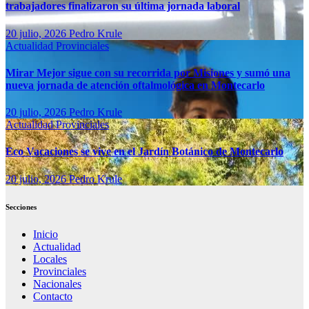
trabajadores finalizaron su última jornada laboral
20 julio, 2026
Pedro Krule
Actualidad
Provinciales
Mirar Mejor sigue con su recorrida por Misiones y sumó una
nueva jornada de atención oftalmológica en Montecarlo
20 julio, 2026
Pedro Krule
Actualidad
Provinciales
Eco Vacaciones se vive en el Jardín Botánico de Montecarlo
20 julio, 2026
Pedro Krule
Secciones
Inicio
Actualidad
Locales
Provinciales
Nacionales
Contacto