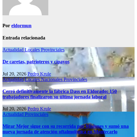
Por
eldormun
Entrada relacionada
Actualidad
Locales
Provinciales
De caretas, patrioteros y cipayos
Jul 20, 2026
Pedro Krule
Actualidad
Locales
Nacionales
Provinciales
Cerró definitivamente la fábrica Dass en Eldorado: 150
trabajadores finalizaron su última jornada laboral
Jul 20, 2026
Pedro Krule
Actualidad
Provinciales
Mirar Mejor sigue con su recorrida por Misiones y sumó una
nueva jornada de atención oftalmológica en Montecarlo