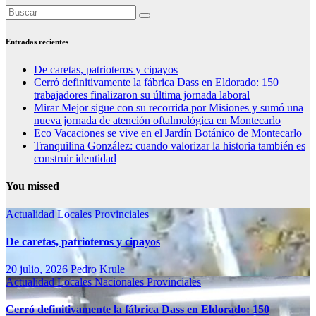
Entradas recientes
De caretas, patrioteros y cipayos
Cerró definitivamente la fábrica Dass en Eldorado: 150
trabajadores finalizaron su última jornada laboral
Mirar Mejor sigue con su recorrida por Misiones y sumó una
nueva jornada de atención oftalmológica en Montecarlo
Eco Vacaciones se vive en el Jardín Botánico de Montecarlo
Tranquilina González: cuando valorizar la historia también es
construir identidad
You missed
Actualidad
Locales
Provinciales
De caretas, patrioteros y cipayos
20 julio, 2026
Pedro Krule
Actualidad
Locales
Nacionales
Provinciales
Cerró definitivamente la fábrica Dass en Eldorado: 150