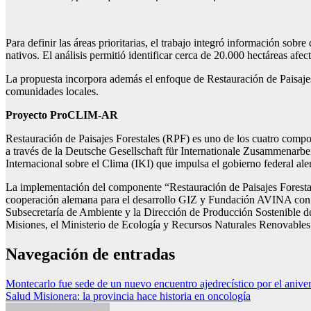
Para definir las áreas prioritarias, el trabajo integró información sob
nativos. El análisis permitió identificar cerca de 20.000 hectáreas af
La propuesta incorpora además el enfoque de Restauración de Paisajes 
comunidades locales.
Proyecto ProCLIM-AR
Restauración de Paisajes Forestales (RPF) es uno de los cuatro comp
a través de la Deutsche Gesellschaft für Internationale Zusammenarbe
Internacional sobre el Clima (IKI) que impulsa el gobierno federal 
La implementación del componente “Restauración de Paisajes Forestale
cooperación alemana para el desarrollo GIZ y Fundación AVINA con el
Subsecretaría de Ambiente y la Dirección de Producción Sostenible de 
Misiones, el Ministerio de Ecología y Recursos Naturales Renovables
Navegación de entradas
Montecarlo fue sede de un nuevo encuentro ajedrecístico por el aniver
Salud Misionera: la provincia hace historia en oncología