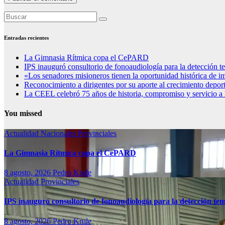
Entradas recientes
La Gimnasia Rítmica copa el CePARD
IPS inauguró consultorio de fonoaudiología para la detección t
«Los senadores misioneros tienen la oportunidad histórica de im
Reconocimiento a dirigentes por su aporte al crecimiento depor
La CEEL celebró 75 años de historia, compromiso y servicio a
You missed
Actualidad
Nacionales
Provinciales
La Gimnasia Rítmica copa el CePARD
8 agosto, 2026
Pedro Krule
Actualidad
Provinciales
IPS inauguró consultorio de fonoaudiología para la detección te
8 agosto, 2026
Pedro Krule