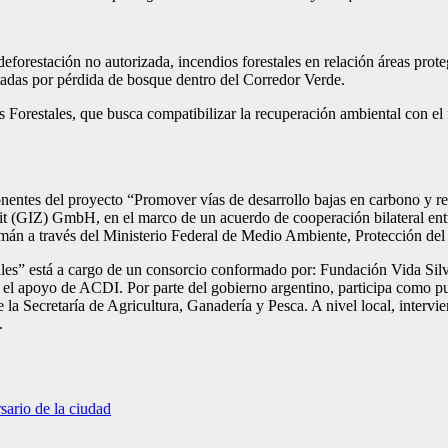
re deforestación no autorizada, incendios forestales en relación áreas pr
ectadas por pérdida de bosque dentro del Corredor Verde.
Forestales, que busca compatibilizar la recuperación ambiental con el fo
onentes del proyecto “Promover vías de desarrollo bajas en carbono y 
it (GIZ) GmbH, en el marco de un acuerdo de cooperación bilateral entr
alemán a través del Ministerio Federal de Medio Ambiente, Protección 
s” está a cargo de un consorcio conformado por: Fundación Vida Silves
 apoyo de ACDI. Por parte del gobierno argentino, participa como pun
la Secretaría de Agricultura, Ganadería y Pesca. A nivel local, intervi
.
sario de la ciudad