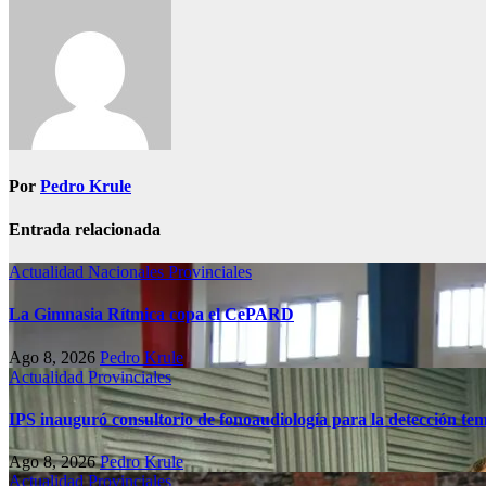
Por
Pedro Krule
Entrada relacionada
Actualidad
Nacionales
Provinciales
La Gimnasia Rítmica copa el CePARD
Ago 8, 2026
Pedro Krule
Actualidad
Provinciales
IPS inauguró consultorio de fonoaudiología para la detección te
Ago 8, 2026
Pedro Krule
Actualidad
Provinciales