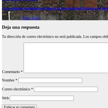
«Los senadores misioneros tienen la oportunidad histórica de imp
Ago 8, 2026
Pedro Krule
Deja una respuesta
Tu dirección de correo electrónico no será publicada.
Los campos obli
Comentario
*
Nombre
*
Correo electrónico
*
Web