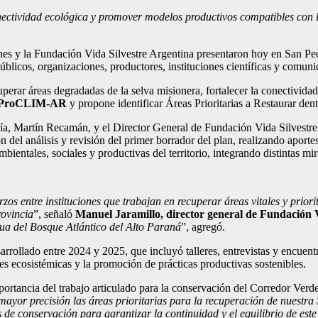
onectividad ecológica y promover modelos productivos compatibles con l
es y la Fundación Vida Silvestre Argentina presentaron hoy en San Ped
blicos, organizaciones, productores, instituciones científicas y comunid
ecuperar áreas degradadas de la selva misionera, fortalecer la conectiv
o ProCLIM-AR
y propone identificar Áreas Prioritarias a Restaurar den
ía, Martín Recamán, y el Director General de Fundación Vida Silvestre A
on del análisis y revisión del primer borrador del plan, realizando aport
ientales, sociales y productivas del territorio, integrando distintas m
s entre instituciones que trabajan en recuperar áreas vitales y priorit
rovincia
”, señaló
Manuel Jaramillo, director general de Fundación V
nua del Bosque Atlántico del Alto Paraná
”, agregó.
rrollado entre 2024 y 2025, que incluyó talleres, entrevistas y encuentro
nes ecosistémicas y la promoción de prácticas productivas sostenibles.
ortancia del trabajo articulado para la conservación del Corredor Verde
n mayor precisión las áreas prioritarias para la recuperación de nuestr
s de conservación para garantizar la continuidad y el equilibrio de este