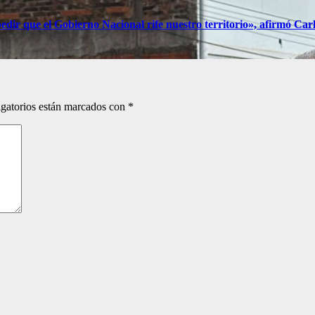
edir que el Gobierno Nacional rife nuestro territorio», afirmó Carl
gatorios están marcados con
*