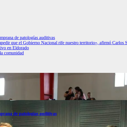
emprana de patologías auditivas
pedir que el Gobierno Nacional rife nuestro territorio», afirmó Carlos S
tivo en Eldorado
 la comunidad
mprana de patologías auditivas