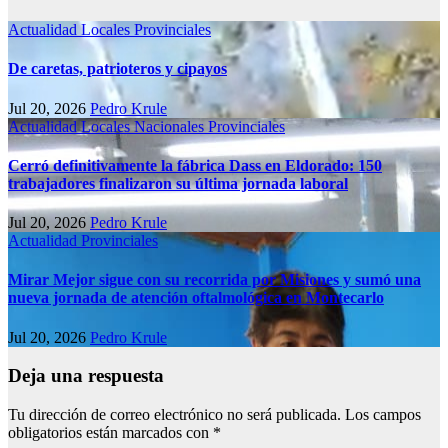
Actualidad
Locales
Provinciales
De caretas, patrioteros y cipayos
Jul 20, 2026
Pedro Krule
Actualidad
Locales
Nacionales
Provinciales
Cerró definitivamente la fábrica Dass en Eldorado: 150
trabajadores finalizaron su última jornada laboral
Jul 20, 2026
Pedro Krule
Actualidad
Provinciales
Mirar Mejor sigue con su recorrida por Misiones y sumó una
nueva jornada de atención oftalmológica en Montecarlo
Jul 20, 2026
Pedro Krule
Deja una respuesta
Tu dirección de correo electrónico no será publicada.
Los campos
obligatorios están marcados con
*