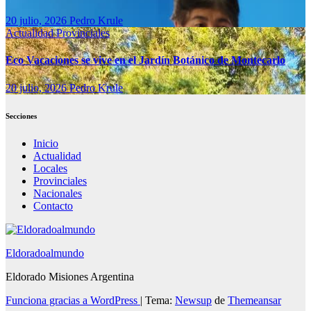
20 julio, 2026
Pedro Krule
Actualidad
Provinciales
Eco Vacaciones se vive en el Jardín Botánico de Montecarlo
20 julio, 2026
Pedro Krule
Secciones
Inicio
Actualidad
Locales
Provinciales
Nacionales
Contacto
Eldoradoalmundo
Eldorado Misiones Argentina
Funciona gracias a WordPress
|
Tema:
Newsup
de
Themeansar