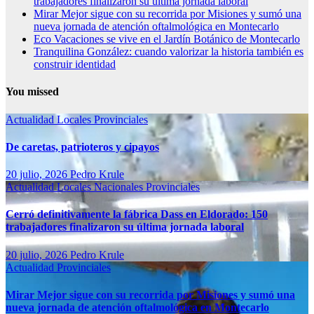
trabajadores finalizaron su última jornada laboral
Mirar Mejor sigue con su recorrida por Misiones y sumó una
nueva jornada de atención oftalmológica en Montecarlo
Eco Vacaciones se vive en el Jardín Botánico de Montecarlo
Tranquilina González: cuando valorizar la historia también es
construir identidad
You missed
Actualidad
Locales
Provinciales
De caretas, patrioteros y cipayos
20 julio, 2026
Pedro Krule
Actualidad
Locales
Nacionales
Provinciales
Cerró definitivamente la fábrica Dass en Eldorado: 150
trabajadores finalizaron su última jornada laboral
20 julio, 2026
Pedro Krule
Actualidad
Provinciales
Mirar Mejor sigue con su recorrida por Misiones y sumó una
nueva jornada de atención oftalmológica en Montecarlo