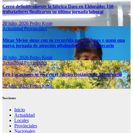
Cerró definitivamente la fábrica Dass en Eldorado: 150
trabajadores finalizaron su última jornada laboral
20 julio, 2026
Pedro Krule
Actualidad
Provinciales
Mirar Mejor sigue con su recorrida por Misiones y sumó una
nueva jornada de atención oftalmológica en Montecarlo
20 julio, 2026
Pedro Krule
Actualidad
Provinciales
Eco Vacaciones se vive en el Jardín Botánico de Montecarlo
20 julio, 2026
Pedro Krule
Secciones
Inicio
Actualidad
Locales
Provinciales
Nacionales