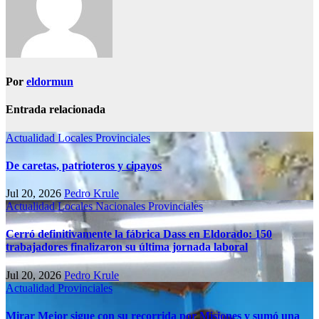
Por
eldormun
Entrada relacionada
Actualidad
Locales
Provinciales
De caretas, patrioteros y cipayos
Jul 20, 2026
Pedro Krule
Actualidad
Locales
Nacionales
Provinciales
Cerró definitivamente la fábrica Dass en Eldorado: 150
trabajadores finalizaron su última jornada laboral
Jul 20, 2026
Pedro Krule
Actualidad
Provinciales
Mirar Mejor sigue con su recorrida por Misiones y sumó una