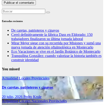
Entradas recientes
De caretas, patrioteros y cipayos
Cerró definitivamente la fábrica Dass en Eldorado: 150
trabajadores finalizaron su última jornada laboral
Mirar Mejor sigue con su recorrida por Misiones y sumó una
nueva jornada de atención oftalmológica en Montecarlo
Eco Vacaciones se vive en el Jardín Botánico de Montecarlo
Tranquilina González: cuando valorizar la historia también es
construir identidad
You missed
Actualidad
Locales
Provinciales
De caretas, patrioteros y cipayos
20 julio, 2026
Pedro Krule
Actualidad
Locales
Nacionales
Provinciales